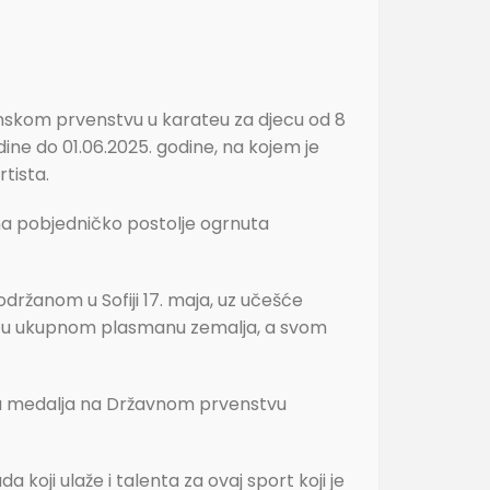
anskom prvenstvu u karateu za djecu od 8
ine do 01.06.2025. godine, na kojem je
tista.
a na pobjedničko postolje ogrnuta
održanom u Sofiji 17. maja, uz učešće
isoko u ukupnom plasmanu zemalja, a svom
tna medalja na Državnom prvenstvu
koji ulaže i talenta za ovaj sport koji je