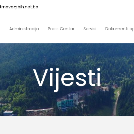
a.trnovo@bih.net.ba
a
Administracija
Press Centar
Servisi
Dokumenti o
Vijesti