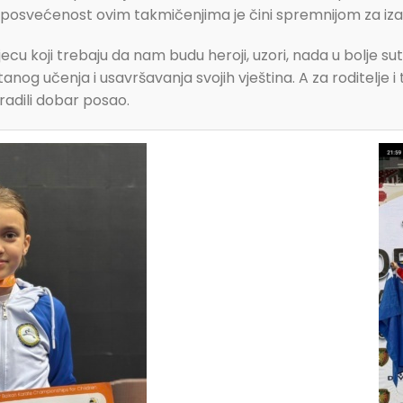
i posvećenost ovim takmičenjima je čini spremnijom za izaz
u koji trebaju da nam budu heroji, uzori, nada u bolje sutra,
stanog učenja i usavršavanja svojih vještina. A za roditelje 
uradili dobar posao.