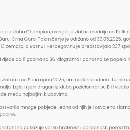
Karate kluba Champion, osvojila je zlatnu medalju na Balk
 Baru, Crna Gora. Takmičenje je održano od 30.05.2025. god
13 zemalja, a Bosnu i Hercegovinu je predstavljalo 237 spor
oriji djece od 11 godina sa 36 kilograma i ponosno se popel
ila zlatom i na Sofia open 2025, na međunarodnom turniru, 
alja. Lajla i njeni drugari iz kluba pozicionirali su BiH v
 nađe među najboljim klubovima.
ostvarila mnoge pobjede, jedna od njih je i osvojena zla
godine.
nstantno pokazuje veliku hrabrost i borbenost, pored truda 