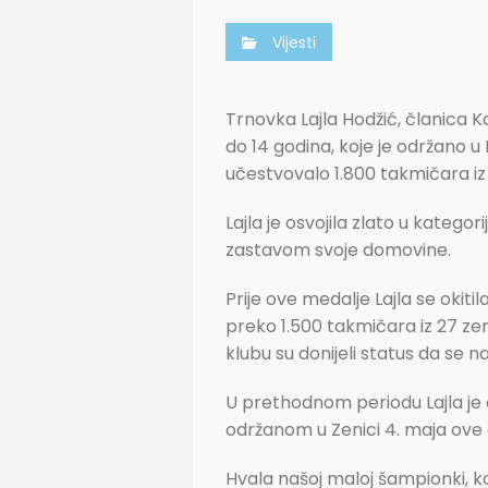
Vijesti
Trnovka Lajla Hodžić, članica 
do 14 godina, koje je održano u
učestvovalo 1.800 takmičara iz 
Lajla je osvojila zlato u kateg
zastavom svoje domovine.
Prije ove medalje Lajla se okit
preko 1.500 takmičara iz 27 zem
klubu su donijeli status da se
U prethodnom periodu Lajla je 
održanom u Zenici 4. maja ove 
Hvala našoj maloj šampionki, ko