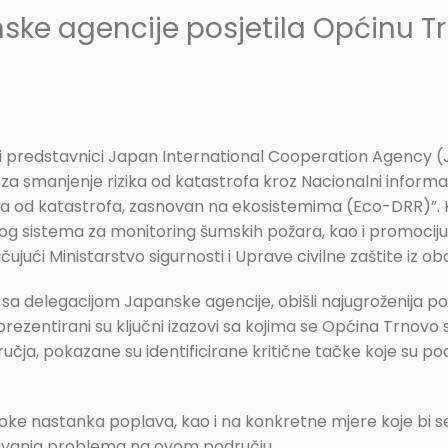
ske agencije posjetila Općinu T
li predstavnici Japan International Cooperation Agency (JI
 za smanjenje rizika od katastrofa kroz Nacionalni infor
zika od katastrofa, zasnovan na ekosistemima (Eco-DRR)”. 
g sistema za monitoring šumskih požara, kao i promociju E
čujući Ministarstvo sigurnosti i Uprave civilne zaštite iz ob
sa delegacijom Japanske agencije, obišli najugroženija pod
ezentirani su ključni izazovi sa kojima se Općina Trnovo 
čja, pokazane su identificirane kritične tačke koje su pod
oke nastanka poplava, kao i na konkretne mjere koje bi se
šavanja problema na ovom području.