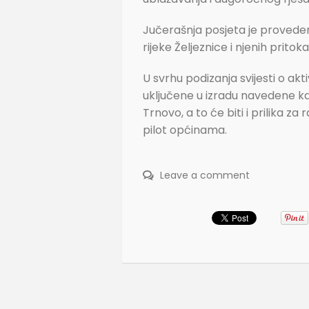
Jučerašnja posjeta je provedena 
rijeke Željeznice i njenih prit
U svrhu podizanja svijesti o ak
uključene u izradu navedene kar
Trnovo, a to će biti i prilika z
pilot općinama.
Leave a comment