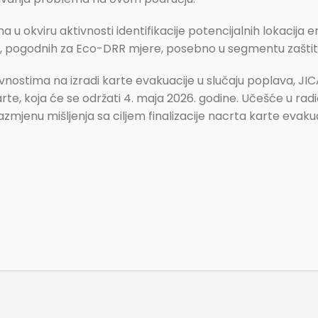
u okviru aktivnosti identifikacije potencijalnih lokacija er
oka, pogodnih za Eco-DRR mjere, posebno u segmentu zaštite
tivnostima na izradi karte evakuacije u slučaju poplava, JI
te, koja će se održati 4. maja 2026. godine. Učešće u radi
a razmjenu mišljenja sa ciljem finalizacije nacrta karte eva