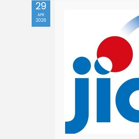
29
APR
2026