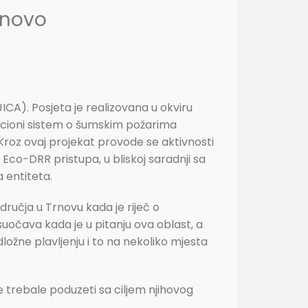
rnovo
CA). Posjeta je realizovana u okviru
macioni sistem o šumskim požarima
Kroz ovaj projekat provode se aktivnosti
co-DRR pristupa, u bliskoj saradnji sa
a entiteta.
ručja u Trnovu kada je riječ o
suočava kada je u pitanju ova oblast, a
ložne plavljenju i to na nekoliko mjesta
 trebale poduzeti sa ciljem njihovog