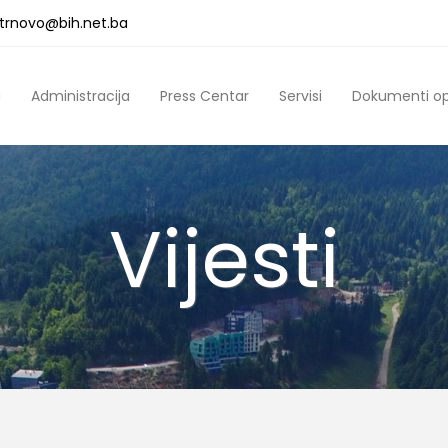
a.trnovo@bih.net.ba
a
Administracija
Press Centar
Servisi
Dokumenti o
Vijesti