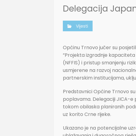
Delegacija Japan
Vijesti
Općinu Trnovo jučer su posjeti
”Projekta izgradnje kapaciteta
(NFFIS) i pristup smanjenju ri
usmjerene na razvoj nacionalno
partnerskim institucijama, uklju
Predstavnici Općine Trnovo su 
poplavama. Delegaciji JICA-e pr
tokom obilaska planiranih podru
uz korito Crne rijeke.
Ukazano je na potencijalne uzr
ublažavanja i dugoročnog rje