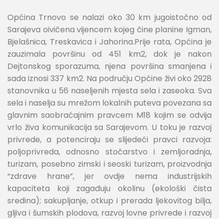
Općina Trnovo se nalazi oko 30 km jugoistočno od
Sarajeva oivičena vijencem kojeg čine planine Igman,
Bjelašnica, Treskavica i Jahorina.Prije rata, Općina je
zauzimala površinu od 451 km2, dok je nakon
Dejtonskog sporazuma, njena površina smanjena i
sada iznosi 337 km2. Na području Općine živi oko 2928
stanovnika u 56 naseljenih mjesta sela i zaseoka. Sva
sela i naselja su mrežom lokalnih puteva povezana sa
glavnim saobraćajnim pravcem M18 kojim se odvija
vrlo živa komunikacija sa Sarajevom. U toku je razvoj
privrede, a potenciraju se slijedeći pravci razvoja:
poljoprivreda, odnosno stočarstvo i zemljoradnja,
turizam, posebno zimski i seoski turizam, proizvodnja
“zdrave hrane”, jer ovdje nema industrijskih
kapaciteta koji zagađuju okolinu (ekološki čista
sredina); sakupljanje, otkup i prerada ljekovitog bilja,
gljiva i šumskih plodova, razvoj lovne privrede i razvoj