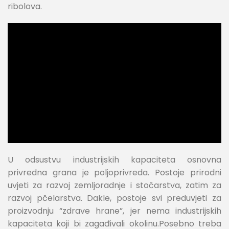
ribolova.
U odsustvu industrijskih kapaciteta osnovna
privredna grana je poljoprivreda. Postoje prirodni
uvjeti za razvoj zemljoradnje i stočarstva, zatim za
razvoj pčelarstva. Dakle, postoje svi preduvjeti za
proizvodnju “zdrave hrane”, jer nema industrijskih
kapaciteta koji bi zagađivali okolinu.Posebno treba