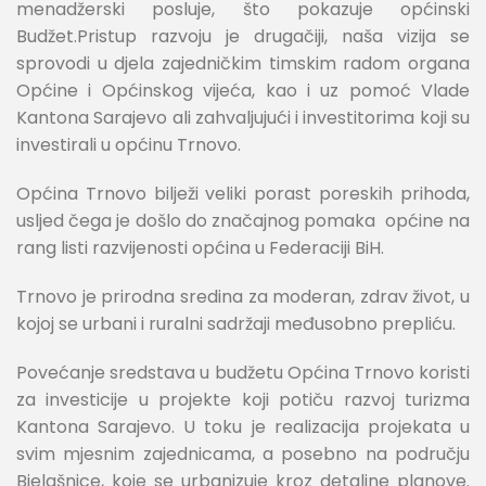
menadžerski posluje, što pokazuje općinski
Budžet.Pristup razvoju je drugačiji, naša vizija se
sprovodi u djela zajedničkim timskim radom organa
Općine i Općinskog vijeća, kao i uz pomoć Vlade
Kantona Sarajevo ali zahvaljujući i investitorima koji su
investirali u općinu Trnovo.
Općina Trnovo bilježi veliki porast poreskih prihoda,
usljed čega je došlo do značajnog pomaka općine na
rang listi razvijenosti općina u Federaciji BiH.
Trnovo je prirodna sredina za moderan, zdrav život, u
kojoj se urbani i ruralni sadržaji međusobno prepliću.
Povećanje sredstava u budžetu Općina Trnovo koristi
za investicije u projekte koji potiču razvoj turizma
Kantona Sarajevo. U toku je realizacija projekata u
svim mjesnim zajednicama, a posebno na području
Bjelašnice, koje se urbanizuje kroz detaljne planove.