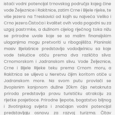
istaći vodni potencijal trnovskog područja kojeg čine
vode Željeznice i Rakitnice, zatim Crne i Bijele rijeke, te
više jezera na Treskavici od kojih su najveća Veliko i
Crno jezero.Čistoća i kvalitet ovih voda pogodni su za
uzgoj pastrmke, a dužinom cijelog riječnog toka nižu
se prirodne uvale koje se sa malim finansijskim
ulaganjima mogu pretvoriti u ribogojilišta. Planinski
masiv Bjelašnice predstavlja vododjelnicu sa koje
vode tekućice otiču prema dva različita sliva:
Crnomorskom i Jadranskom slivu. Vode Željeznice,
Crne i Bijele Rijeke teku prema Crnom moru, a
Rakitnica se ulijeva u Neretvu čijim koritom otiče u
Jadranskom more. Na svom putu provlači se
živopisnim kanjonom dužine 20km čija netaknuta
priroda predstavlja pravu turističku atrakciju za
rijetke posjetioce. Prirodne ljepote, bogatstvo biljnog
i životinjskog svijeta i značajan vodni potencijal
predstavljaju osnovu za razvoj turizma. Čitav