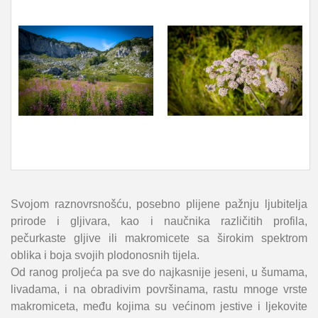
Svojom raznovrsnošću, posebno plijene pažnju ljubitelja
prirode i gljivara, kao i naučnika različitih profila,
pečurkaste gljive ili makromicete sa širokim spektrom
oblika i boja svojih plodonosnih tijela.
Od ranog proljeća pa sve do najkasnije jeseni, u šumama,
livadama, i na obradivim površinama, rastu mnoge vrste
makromiceta, među kojima su većinom jestive i ljekovite