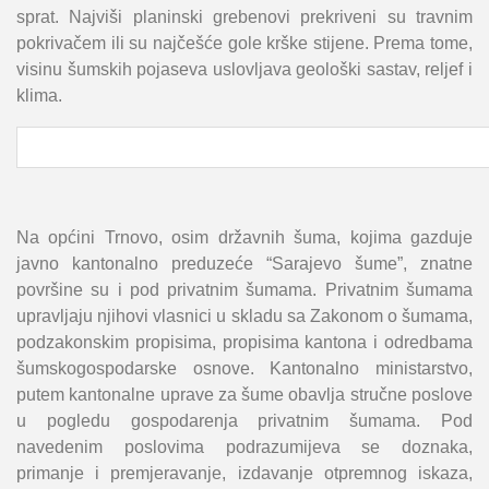
sprat. Najviši planinski grebenovi prekriveni su travnim
pokrivačem ili su najčešće gole krške stijene. Prema tome,
visinu šumskih pojaseva uslovljava geološki sastav, reljef i
klima.
Na općini Trnovo, osim državnih šuma, kojima gazduje
javno kantonalno preduzeće “Sarajevo šume”, znatne
površine su i pod privatnim šumama. Privatnim šumama
upravljaju njihovi vlasnici u skladu sa Zakonom o šumama,
podzakonskim propisima, propisima kantona i odredbama
šumskogospodarske osnove. Kantonalno ministarstvo,
putem kantonalne uprave za šume obavlja stručne poslove
u pogledu gospodarenja privatnim šumama. Pod
navedenim poslovima podrazumijeva se doznaka,
primanje i premjeravanje, izdavanje otpremnog iskaza,