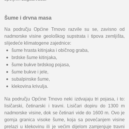
Šume i drvna masa
Na području Općine Trnovo razvile su se, zavisno od
nadmorske visine geološkog supstrata i tipova zemljišta,
slijedeće klimatogene zajednice:
šume hrasta kitinjaka i običnog graba,
brdske šume kitinjaka,
šume bukve brdskog pojasa,
šume bukve i jele,
subalpinske šume,
klekovina krivulja.
Na području Općine Trnovo neki izdvajaju tri pojasa, i to:
lisičarski, četinarski i travni. Lisičari dopiru do 1300 m
nadmorske visine, dok se četinari vide do 1600 m. Ovo je
gornja granica visoke šume, koja sa povećanjem visine
prelazi u klekovinu ili je većim dijelom zamjenjuje travni