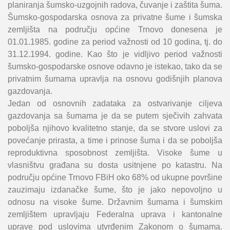
planiranja šumsko-uzgojnih radova, čuvanje i zaštita šuma.
Šumsko-gospodarska osnova za privatne šume i šumska
zemljišta na području općine Trnovo donesena je
01.01.1985. godine za period važnosti od 10 godina, tj. do
31.12.1994. godine. Kao što je vidljivo period važnosti
šumsko-gospodarske osnove odavno je istekao, tako da se
privatnim šumama upravlja na osnovu godišnjih planova
gazdovanja.
Jedan od osnovnih zadataka za ostvarivanje ciljeva
gazdovanja sa šumama je da se putem sječivih zahvata
poboljša njihovo kvalitetno stanje, da se stvore uslovi za
povećanje prirasta, a time i prinose šuma i da se poboljša
reproduktivna sposobnost zemljišta. Visoke šume u
vlasništvu građana su dosta usitnjene po katastru. Na
području općine Trnovo FBiH oko 68% od ukupne površine
zauzimaju izdanačke šume, što je jako nepovoljno u
odnosu na visoke šume. Državnim šumama i šumskim
zemljištem upravljaju Federalna uprava i kantonalne
uprave pod uslovima utvrđenim Zakonom o šumama.