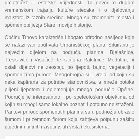
umjetničko – estetske vrijednosti. To govori o dugom
vremenskom trajanju kulture stećaka i o djelovanju
majstora iz raznih sredina. Mnoga su znamenita mjesta i
spomen obilježja Stare i novije historije.
Općinu Trnovo karakteriše i bogato prirodno nasljeđe koje
se nalazi van obuhvata Urbanističkog plana. Situirano je
najvećim dijelom na području planina: Bjelašnice,
Treskavice i Visočice, te kanjona Rakitnice. Međutim, ni
ostali dijelovi ne zaostaju po ljepoti, bujnoj vegetaciji i
spomenicima prirode. Mnogobrojna su i vrela, od kojih su
neka kaptirana za potrebe stanovništva, a mreže potoka
plijeni ljepotom i oplemenjuje mnoga područja Općine.
Područje je interesantno i po speleološkim objektima od
kojih su mnogi samo lokalno poznati i potpuno neistraženi.
Parkovi prirode spomenutih planina su u podnožju obrasle
šumom i prizemnom florom koja zahtjeva potpunu zaštitu
pojedinih biljnih i životinjskih vrsta i ekosistema.