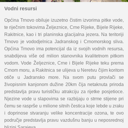
Vodni resursi
Općina Trnovo obiluje izuzetno čistim izvorima pitke vode,
te riječnim tokovima Željeznice, Crne Rijeke, Bijele Rijeke,
Rakitnice, kao i tri planinska glacijalna jezera. Na teritoriji
Trnovo je vododjelnica Jadranskog i Crnomorskog sliva.
Općina Trnovo ima potencijal da iz svojih vodnih resursa,
snabdijeva više od milion stanovnika kvalitetnom pitkom
vodom. Vode Željeznice, Crne i Bijele Rijeke teku prema
Crnom moru, a Rakitnica se ulijeva u Neretvu čijim koritom
otiče u Jadransko more. Na svom putu provlači se
živopisnim kanjonom dužine 20km čija netaknuta priroda
predstavlja pravu turističku atrakciju za rijetke posjetioce.
Njezine vode u slapovima se razbijaju o strme stijene pri
čemu se rasprše u milione sitnih čestica koje lebde u zraku
i doprinose stvaranju velike koncentracije ozona, te ovo
područje predstavlja pravu vazdušnu banju u neposrednoj
blizini Sarajeva.