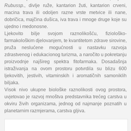
Rubus
sp
., divlje ruže, kantarion žuti, kantarion crveni,
macina trava ili odoljen razne vrste metvice ili nane,
dobričica, majčina dušica, iva trava i mnoge druge koje su
ujedno i medonosne.
Ljekovito bilje svojom raznolikošću, fiziološko-
farmakološkim djelovanjem, te kvantitetom zdrave sirovine,
pruža neslućene mogućnosti u nastavku razvoja
zdrastvenog i edukacionog turizma, a naročito u pokretanju
proizvodnje najšireg spektra fitofarmaka. Dosadašnja
istraživanja na ovom prostoru potvrdila su blizu 600
ljekovitih, jestivih, vitaminskih i aromatičnih samoniklih
biljaka.
Visok nivo ukupne biološke raznolikosti ovog prostora,
uvjetovao je razvoj mnoštva predstavnika trećeg carstva u
okviru živih organizama, jednog od najmanje poznatih u
planetarnim razmjerama, carstva gljiva.