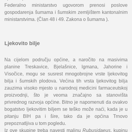
Federalno ministarstvo ugovorom prenosi poslove
gospodarenja šumama i šumskim zemljištem kantonalnim
ministarstvima. (Član 48 i 49. Zakona o šumama ).
Ljekovito bilje
Na cijelom području općine, a naročito na masivima
planine Treskavice, Bjelašnice, lgmana, Jahorine i
Visočice, mogu se susrest mnogobrojne vrste ljekovitog
bilja i šumskih plodova. Većina tih vrsta ljekovitog bilja
zauzima visoko mjesto u narodnoj medicini farmaceutskoj
proizvodnji, što je veoma značajno sa stanovišta
privrednog razvoja općine. Bitno je napomenuti da ovakvo
bogatstvo ljekovitim biljem se teško može naći, kada je u
pitanju BIH pa i šire, tako da je općina Trnovo
prepoznatljiva u tom pogledu.
Iz ove skupine treba navesti malinu
Rubus
idaeus
, kupinu