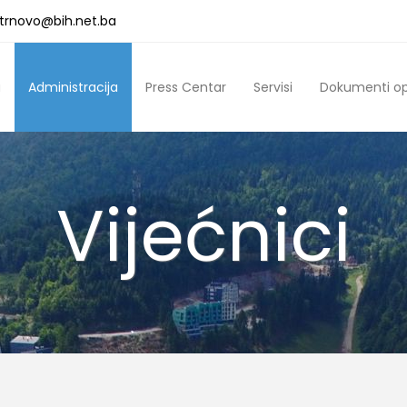
a.trnovo@bih.net.ba
a
Administracija
Press Centar
Servisi
Dokumenti o
Vijećnici