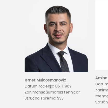
Amina
Ismet Mulaosmanović
Datum r
Datum rođenja: 06.11.1989.
Zanima
Zanimanje: Šumarski tehničar
menad
Stručna sprema: SSS
Stručn