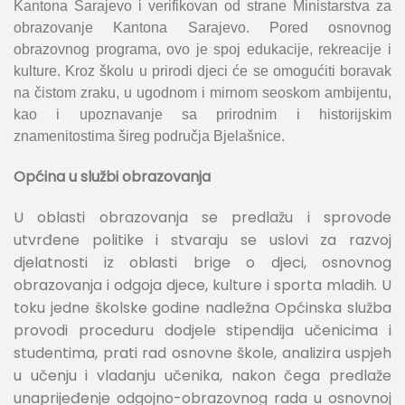
Kantona Sarajevo i verifikovan od strane Ministarstva za
obrazovanje Kantona Sarajevo. Pored osnovnog
obrazovnog programa, ovo je spoj edukacije, rekreacije i
kulture. Kroz školu u prirodi djeci će se omogućiti boravak
na čistom zraku, u ugodnom i mirnom seoskom ambijentu,
kao i upoznavanje sa prirodnim i historijskim
znamenitostima šireg područja Bjelašnice.
Općina u službi obrazovanja
U oblasti obrazovanja se predlažu i sprovode
utvrđene politike i stvaraju se uslovi za razvoj
djelatnosti iz oblasti brige o djeci, osnovnog
obrazovanja i odgoja djece, kulture i sporta mladih. U
toku jedne školske godine nadležna Općinska služba
provodi proceduru dodjele stipendija učenicima i
studentima, prati rad osnovne škole, analizira uspjeh
u učenju i vladanju učenika, nakon čega predlaže
unaprijeđenje odgojno-obrazovnog rada u osnovnoj