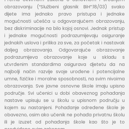
obrazovanju (“Službeni glasnik BiH”:18/03) svako
dijete ima jednako pravo pristupa i jednake
mogućnosti učešća u odgovarajućem obrazovanju,
bez diskriminacije na bilo kojoj osnovi. Jednak pristup
i jednake mogućnosti podrazumijevaju osiguranje
jednakih uslova i prilika za sve, za početak i nastavak
daljeg obrazovanja. Odgovarajuće obrazovanje
podrazumijeva obrazovanje koje u skladu s
utvrđenim standardima osigurava djetetu da na
najbolji način razvije svoje urođene i potencijalne
umne, fizičke i moralne sposobnosti, na svim nivoima
obrazovanja. Sve javne osnovne škole imaju upisno
područje. Svi učenici u dobi obaveznog pohađanja
nastave upisuju se u školu u upisnom području u
kojem su nastanjeni. Pohađanje određene škole je
obavezno, osim ako učenik ne pohađa privatnu školu
ili je izuzet od pohađanja škole kao što je to