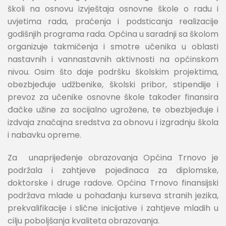
školi na osnovu izvještaja osnovne škole o radu i
uvjetima rada, praćenja i podsticanja realizacije
godišnjih programa rada. Općina u saradnji sa školom
organizuje takmičenja i smotre učenika u oblasti
nastavnih i vannastavnih aktivnosti na općinskom
nivou. Osim što daje podršku školskim projektima,
obezbjeđuje udžbenike, školski pribor, stipendije i
prevoz za učenike osnovne škole također finansira
đačke užine za socijalno ugrožene, te obezbjeđuje i
izdvaja značajna sredstva za obnovu i izgradnju škola
i nabavku opreme.
Za unaprijeđenje obrazovanja Općina Trnovo je
podržala i zahtjeve pojedinaca za diplomske,
doktorske i druge radove. Općina Trnovo finansijski
podržava mlade u pohađanju kurseva stranih jezika,
prekvalifikacije i slične inicijative i zahtjeve mladih u
cilju poboljšanja kvaliteta obrazovanja.