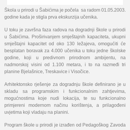
Škola u prirodi u Šabićima je počela sa radom 01.05.2003.
godine kada je stigla prva ekskurzija učenika.
U toku je završna faza radova na dogradnji škole u prirodi
u Šabićima. Proširivanjem smještajnih kapaciteta, ukupni
smještajni kapacitet od oko 130 ležajeva, omogućiti će
besplatan boravak za 4.000 učenika u toku jedne školske
godine, koji u predivnom prirodnom ambijentu, na
nadmorskoj visini od 1.100 metara, i to na razmeđi tri
planine Bjelašnice, Treskavice i Visočice.
Arhitektonsko rješenje za dogradnju škole definirano je u
skladu sa programskim i funkcionalnim zahtjevima,
mogućnostima koje nudi lokacija, te su funkcionalno
primjereni modernom načinu korištenja, a prilagođeni
uvjetima koji vladaju na planini.
Program škole u prirodi je izrađen od Pedagoškog Zavoda