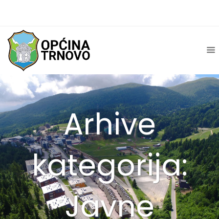
Arhive
kategorija:
Javne