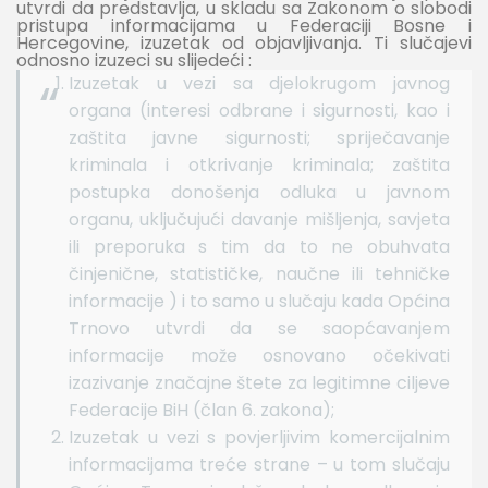
utvrdi da predstavlja, u skladu sa Zakonom o slobodi
pristupa informacijama u Federaciji Bosne i
Hercegovine, izuzetak od objavljivanja. Ti slučajevi
odnosno izuzeci su slijedeći :
Izuzetak u vezi sa djelokrugom javnog
organa (interesi odbrane i sigurnosti, kao i
zaštita javne sigurnosti; spriječavanje
kriminala i otkrivanje kriminala; zaštita
postupka donošenja odluka u javnom
organu, uključujući davanje mišljenja, savjeta
ili preporuka s tim da to ne obuhvata
činjenične, statističke, naučne ili tehničke
informacije ) i to samo u slučaju kada Općina
Trnovo utvrdi da se saopćavanjem
informacije može osnovano očekivati
izazivanje značajne štete za legitimne ciljeve
Federacije BiH (član 6. zakona);
Izuzetak u vezi s povjerljivim komercijalnim
informacijama treće strane – u tom slučaju