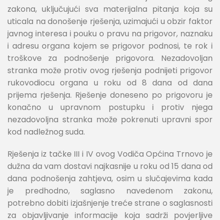
zakona, uključujući sva materijalna pitanja koja su
uticala na donošenje rješenja, uzimajući u obzir faktor
javnog interesa i pouku o pravu na prigovor, naznaku
i adresu organa kojem se prigovor podnosi, te rok i
troškove za podnošenje prigovora. Nezadovoljan
stranka može protiv ovog rješenja podnijeti prigovor
rukovodiocu organa u roku od 8 dana od dana
prijema rješenja. Rješenje doneseno po prigovoru je
konačno u upravnom postupku i protiv njega
nezadovoljna stranka može pokrenuti upravni spor
kod nadležnog suda.
Rješenja iz tačke III i IV ovog Vodiča Općina Trnovo je
dužna da vam dostavi najkasnije u roku od 15 dana od
dana podnošenja zahtjeva, osim u slučajevima kada
je predhodno, saglasno navedenom zakonu,
potrebno dobiti izjašnjenje treće strane o saglasnosti
za objavljivanje informacije koja sadrži povjerljive