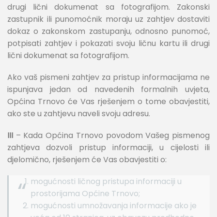
drugi lični dokumenat sa fotografijom. Zakonski
zastupnik ili punomoćnik moraju uz zahtjev dostaviti
dokaz o zakonskom zastupanju, odnosno punomoć,
potpisati zahtjev i pokazati svoju ličnu kartu ili drugi
lični dokumenat sa fotografijom.
Ako vaš pismeni zahtjev za pristup informacijama ne
ispunjava jedan od navedenih formalnih uvjeta,
Općina Trnovo će Vas rješenjem o tome obavjestiti,
ako ste u zahtjevu naveli svoju adresu.
III
– Kada Općina Trnovo povodom Vašeg pismenog
zahtjeva dozvoli pristup informaciji, u cijelosti ili
djelomično, rješenjem će Vas obavjestiti o:
mogućnosti ličnog pristupa informaciji u
prostorijama Općine Trnovo;
mogućnosti umnožavanja informacije ako je