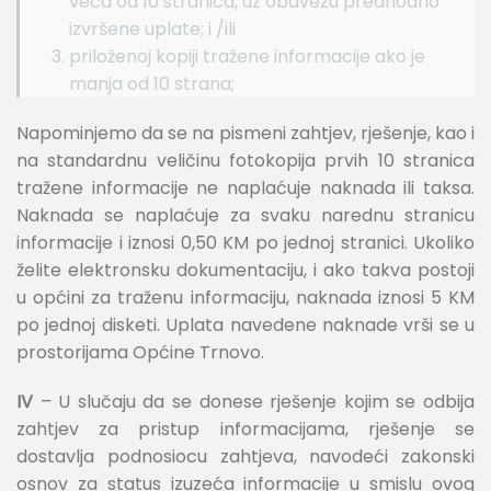
veća od 10 stranica, uz obavezu predhodno
izvršene uplate; i /ili
priloženoj kopiji tražene informacije ako je
manja od 10 strana;
Napominjemo da se na pismeni zahtjev, rješenje, kao i
na standardnu veličinu fotokopija prvih 10 stranica
tražene informacije ne naplaćuje naknada ili taksa.
Naknada se naplaćuje za svaku narednu stranicu
informacije i iznosi 0,50 KM po jednoj stranici. Ukoliko
želite elektronsku dokumentaciju, i ako takva postoji
u općini za traženu informaciju, naknada iznosi 5 KM
po jednoj disketi. Uplata navedene naknade vrši se u
prostorijama Općine Trnovo.
IV
– U slučaju da se donese rješenje kojim se odbija
zahtjev za pristup informacijama, rješenje se
dostavlja podnosiocu zahtjeva, navodeći zakonski
osnov za status izuzeća informacije u smislu ovog