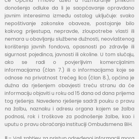
će Općina Trnovo uzeti u razmaranje prilikom
donošenja odluke da li je saopćavanje opravdano
javnim interesima između ostalog uključuje: svako
nepoštivanje zakonske obaveze, postojanje bilo
kakvog prijestupa, nepravde, zloupotrebe vlasti ili
nemara u obavljanju službene dužnosti, neovlaštenog
korištenja javnih fondova, opasnosti po zdravlje ili
sigurnost pojedinca, javnosti ili okoline. U tom slučaju,
ako se radi o povjerljivim komercijalnim
informacijama (član 7.) ili o informacijama koje se
odnose na privatnost trećeg lica (član 8.), općina je
dužna da rješenjem obavjesti treću stranu da će
informaciju objaviti u roku od 15 dana od dana prijema
tog rješenja. Navedeno rješenje sadrži pouku o pravu
na žalbu, naznaku i adresu organa kojem se žalba
podnosi, rok i troškove za podnošenje žalbe, kao i
uputu o pravu obraćanja instituciji Ombudsmena BiH.
II
– Vaš zahtjev za pristup određenoj informaciji mora