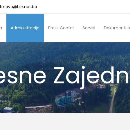
a.trnovo@bih.net.ba
a
Administracija
Press Centar
Servisi
Dokumenti o
esne Zajedn