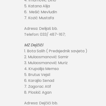
4. Imamović Dino
5. Katana Alija
6. Mešić Mevludin
7. Kozić Mustafa
Adresa: Delijaš bb.
Telefon: 033/ 487-167;
MZ Dejčići
1. Bota Salih ( Predsjednik savjeta )
2. Mulaosmanović Samir
3. Mulaosmanović Muriz
4. Krupalija Memso
5. Brutus Vejsil
6. Karajilo Senad
7. Zagorac Atif
8. Ploskić Agan
Adresa: Dejčići bb.