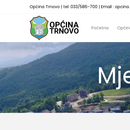
Općina Trnovo | tel: 033/586-700 | Email : opcin
Početna
Općin
Mj