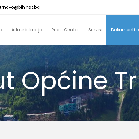
a.trnovo@bih.net.ba
a
Administracija
Press Centar
Servisi
Dokumenti o
ut Općine T