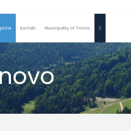
pćine
Kontakt
Municipality of Trnovo
rnovo