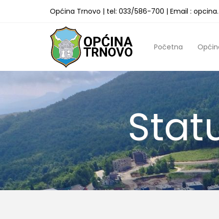
Općina Trnovo | tel: 033/586-700 | Email : opcin
Početna
Općin
Stat