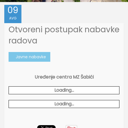
09
AVG
Otvoreni postupak nabavke
radova
Javne nabavke
Uređenje centra MZ Šabići
Loading...
Loading...