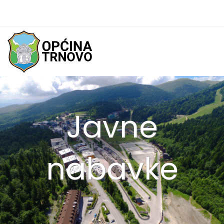
Javne
nabavke