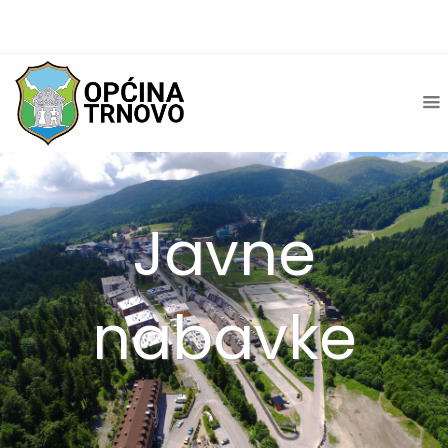
Javne
nabavke