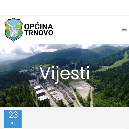
Vijesti
23
JUL