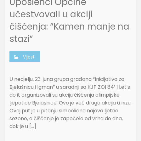
Uposlenci Općine
učestvovali u akciji
čišćenja: “Kamen manje na
stazi”
Vijesti
U nedjelju, 23. juna grupa građana “Inicijativa za
Bjelašnicu i Igman” u saradnji sa KJP ZOI 84’ I Let's
do it organizovali su akciju čišćenja olimpijske
ljepotice Bjelašnice. Ovo je već druga akcija u nizu.
Ovaj put je u pitanju simbolična najava ljetne
sezone, a čiščenje je započelo od vrha do dna,
dok je u […]