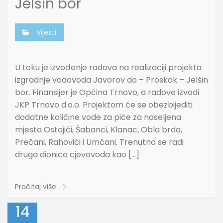
Jelšin bor
Vijesti
U toku je izvođenje radova na realizaciji projekta
izgradnje vodovoda Javorov do – Proskok – Jelšin
bor. Finansijer je Općina Trnovo, a radove izvodi
JKP Trnovo d.o.o. Projektom će se obezbijediti
dodatne količine vode za piće za naseljena
mjesta Ostojići, Šabanci, Klanac, Obla brda,
Prečani, Rahovići i Umčani. Trenutno se radi
druga dionica cjevovoda kao […]
Pročitaj više
14