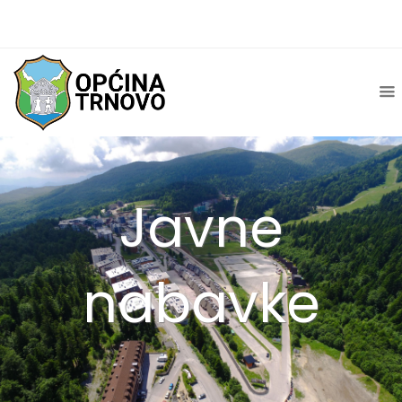
Javne
nabavke