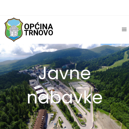
Javne
nabavke