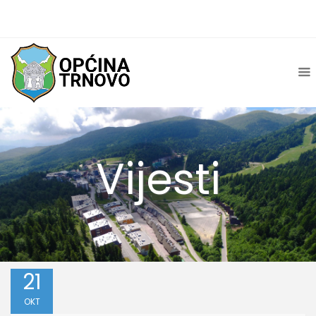
Vijesti
21
OKT