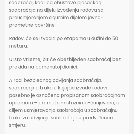
saobraćaj, kao i od obustave pješačkog
saobraćaja na dijelu izvođenja radova sa
preusmjerenjem sigurnim dijelom javno-
prometne površine.
Radovi će se izvoditi po etapama u dužini do 50
metara.
U isto vrijeme, bit će obezbijeđen saobraćaj bez
prekida na pomenutoj dionici.
A radi bezbjednog odvijanja saobraćaja,
saobraćajna traka u kojoj se izvode radovi
posebno je označena propisanom saobraćajnom
opremom – prometnim stožcima-čunjevima, s
ciljem usmjeravanja saobraćaja u saobraćajnu
traku za odvijanje saobraćaja u predviđenom
smjeru.