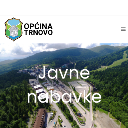
Javne
nabavke