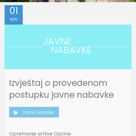
01
NOV
Izvještaj o provedenom
postupku javne nabavke
Javne nabavke
Opremanje arhive Općine