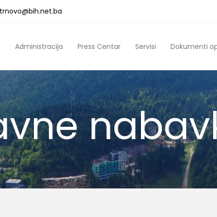
a.trnovo@bih.net.ba
a
Administracija
Press Centar
Servisi
Dokumenti o
avne nabav