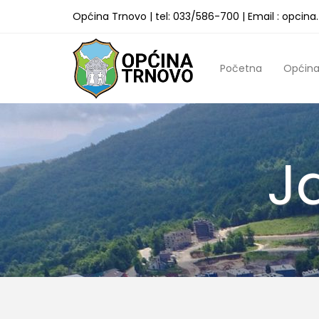
Općina Trnovo | tel: 033/586-700 | Email : opcin
Početna
Općin
J