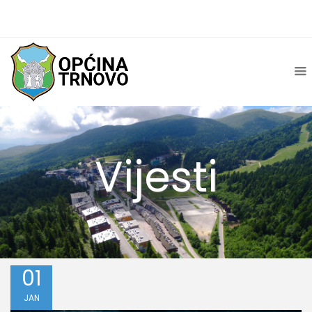
Vijesti
01
JAN