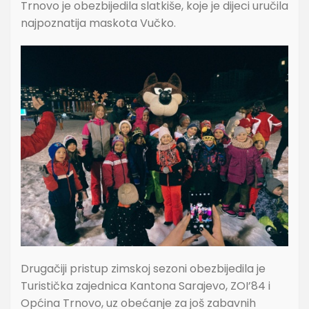
Trnovo je obezbijedila slatkiše, koje je dijeci uručila
najpoznatija maskota Vučko.
Drugačiji pristup zimskoj sezoni obezbijedila je
Turistička zajednica Kantona Sarajevo, ZOI’84 i
Općina Trnovo, uz obećanje za još zabavnih