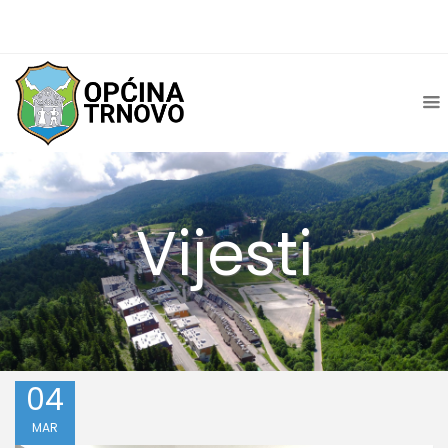
Vijesti
04
MAR