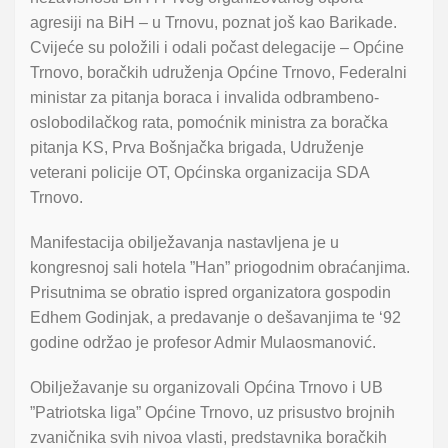
agresiji na BiH – u Trnovu, poznat još kao Barikade.
Cvijeće su položili i odali počast delegacije – Općine
Trnovo, boračkih udruženja Općine Trnovo, Federalni
ministar za pitanja boraca i invalida odbrambeno-
oslobodilačkog rata, pomoćnik ministra za boračka
pitanja KS, Prva Bošnjačka brigada, Udruženje
veterani policije OT, Općinska organizacija SDA
Trnovo.
Manifestacija obilježavanja nastavljena je u
kongresnoj sali hotela ”Han” priogodnim obraćanjima.
Prisutnima se obratio ispred organizatora gospodin
Edhem Godinjak, a predavanje o dešavanjima te ‘92
godine održao je profesor Admir Mulaosmanović.
Obilježavanje su organizovali Općina Trnovo i UB
”Patriotska liga” Općine Trnovo, uz prisustvo brojnih
zvaničnika svih nivoa vlasti, predstavnika boračkih