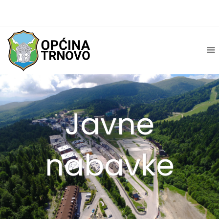
Javne
nabavke