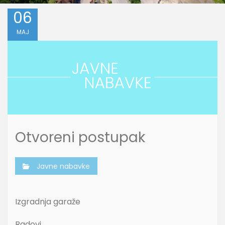
06
MAJ
Otvoreni postupak
Javne nabavke
Izgradnja garaže
Radovi