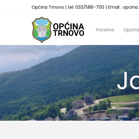
Općina Trnovo | tel: 033/586-700 | Email : opcin
Početna
Općin
J