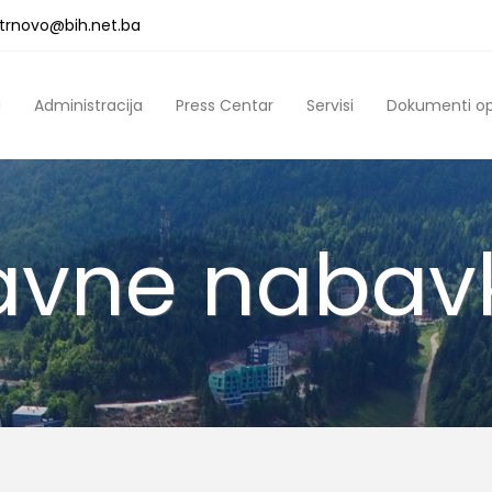
a.trnovo@bih.net.ba
a
Administracija
Press Centar
Servisi
Dokumenti o
avne nabav