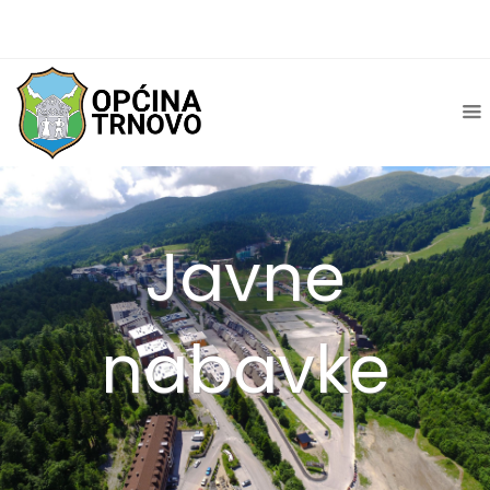
Javne
nabavke