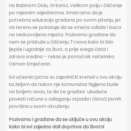
na Babinom Dolu, Grkarici, Velikom polju i čišćenje
po mjesnim zajednicima. Smatramo da je
potrebna edukacija građana po ovom pitanju, jer
na terenu se pokazuje da se smeće odlaže i baca
na nedozvoljena mjesta. Pozivamo građane da
nam se pridruže u čišćenju Trnova kako bi bilo
ljepše i ugodnije za život, a prije svega čista i
zdrava sredina – rekao je pomoćnik načelnika
Osman Smječanin.
Svi učesnici jutros su zajednički krenuli u ovu akciju
sa željom da nakon nje komunalna higijena bude
na boljem nivou, te da će građani ubuduće
povesti računa o odlaganju otpada i čistoći javnih
površina u svom okruženju.
Pozivamo i građane da se uključe u ovu akciju
kako bi svi zajedno dali doprinos da životni