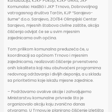
kanalizacija, KJKP Pokop, KJKP GRAS, JKP
Komunalac Hadžići i JKP Trnovo, Dobrovoljnog
vatrogasnog društva Tarčin, KJP “Sarajevo-
šume” d.o.o. Sarajevo, ZOI'84 Olimpijski Centar
Sarajevo, mjesnih štabova civilne zaštite, akcija
čišćenja odvijat će se u svim mjesnim
zajednicama ovih općina.
Tom prilikom komunalna preduzeća će, u
koordinaciji sa općinom Trnovo i mjesnim
zajednicama, realizovati čišćenje prvenstveno
onih lokaliteta koji nisu obuhvaćeni programima
redovnog održavanja i divljih deponija, a u skladu
sa prioritetima koje iskažu mjesne zajednice.
– Podržavamo ovakve akcije i zahvaljujemo
Ministarstvu komunalne privrede što je
organizovalo akciju koju zvanično danas
otvaramo. U Trnovu je planirano čišćenje izletišta