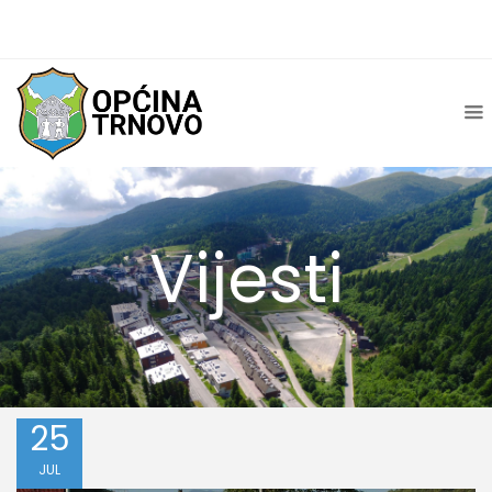
Vijesti
25
JUL