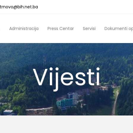
a.trnovo@bih.net.ba
a
Administracija
Press Centar
Servisi
Dokumenti o
Vijesti