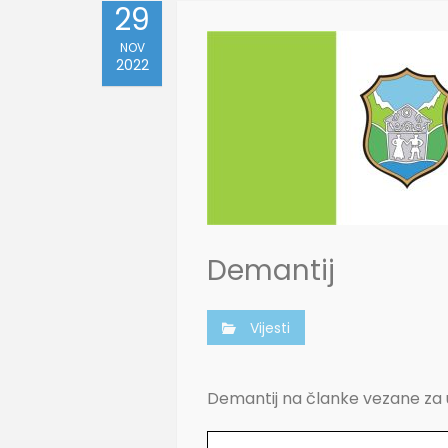
29
NOV
2022
Demantij
Vijesti
Demantij na članke vezane za u