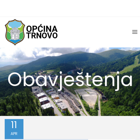
Obavještenja
11
APR