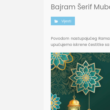
Bajram Šerif Mub
Vijesti
Povodom nastupajućeg Ramaza
upućujemo iskrene čestitke sa