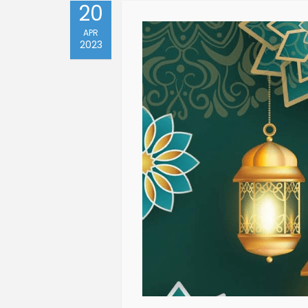
20
APR
2023