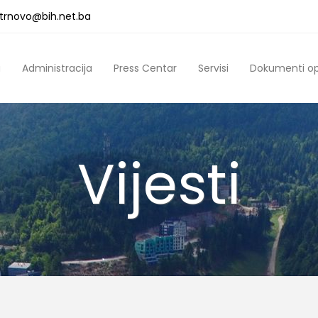
a.trnovo@bih.net.ba
a
Administracija
Press Centar
Servisi
Dokumenti o
Vijesti