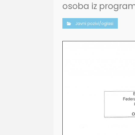
osoba iz progra
Javni pozivi/oglasi