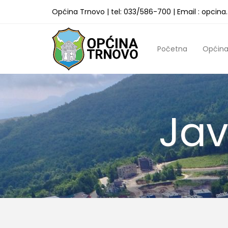
Općina Trnovo | tel: 033/586-700 | Email : opcin
Početna
Općin
Jav