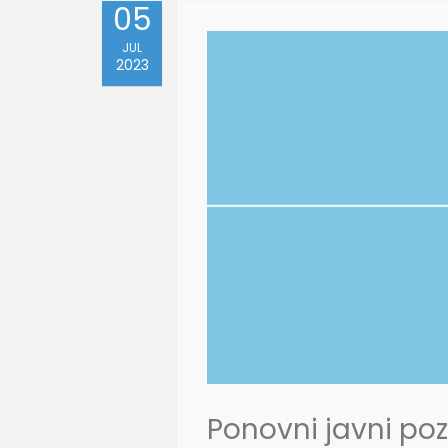
05
JUL
2023
Ponovni javni poz