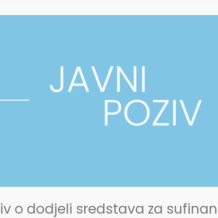
iv o dodjeli sredstava za sufina