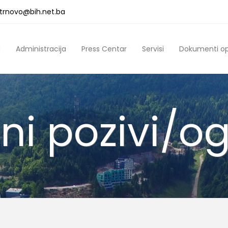
a.trnovo@bih.net.ba
a
Administracija
Press Centar
Servisi
Dokumenti o
ni pozivi/og