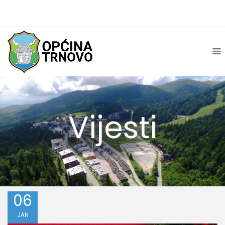
Vijesti
06
JAN