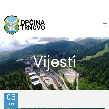
Vijesti
05
JUN