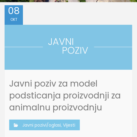
08
OKT
Javni poziv za model
podsticanja proizvodnji za
animalnu proizvodnju
Javni pozivi/oglasi
,
Vijesti