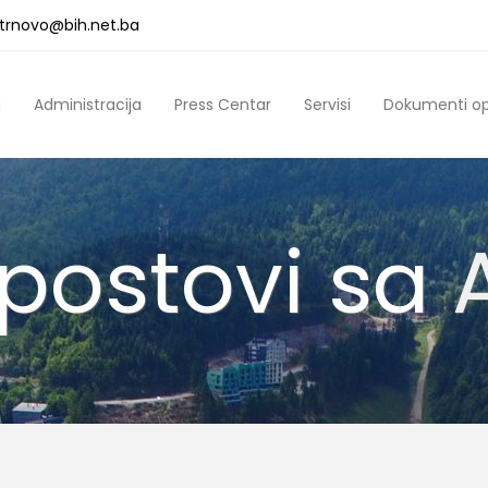
a.trnovo@bih.net.ba
a
Administracija
Press Centar
Servisi
Dokumenti o
 postovi sa