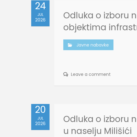
24
Odluka o izboru n
JUL
2026
objektima infrast
Javne nabavke
Leave a comment
20
Odluka o izboru n
JUL
2026
u naselju Milišići