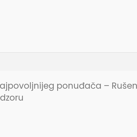
najpovoljnijeg ponuđača – Rušen
adzoru