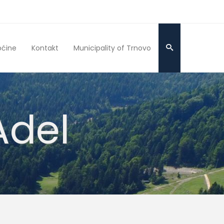
pćine
Kontakt
Municipality of Trnovo
Adel