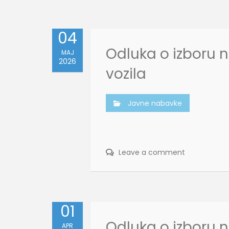
04
Odluka o izboru n
MAJ
2026
vozila
Javne nabavke
Leave a comment
01
Odluka o izboru n
APR