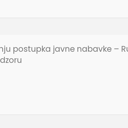
nju postupka javne nabavke – R
adzoru