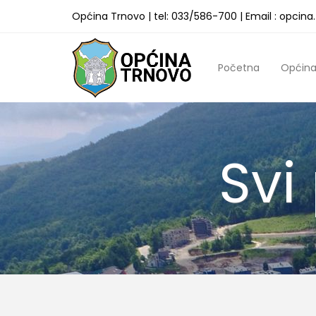
Općina Trnovo | tel: 033/586-700 | Email : opcin
Početna
Općin
Svi