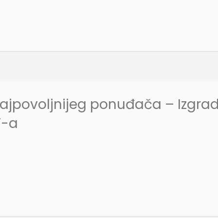
najpovoljnijeg ponuđača – Izgra
V-a