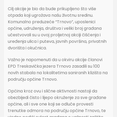
Cilj akcije je bio da bude prikupljeno što više
otpada koji ugrožava našu životnu sredinu.
Komunalno preduzeće “Trnovo”, uposlenici
općine, udruženja, društva i veliki broj građana
učestvovali su u ovoj proljetnoj akciji čišćenja i
uređenja ulica i puteva, javnih površina, privatnih
dvorišta i okućnica.
Važno je napomenuti da u okviru akcije članovi
EPD Treskavička jezera Trnovo zasadili su 100
novih stabala na lokalitetima saniranih klizišta na
području općine Trnovo.
Općina kroz ovu i slične aktivnosti nastoji da
obezbijedi čisto i lijepo okruženje za sve građane
općine, ali i sve one koji se odluče provesti
trenutke odmora na području općine Trnovo, te