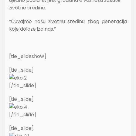
ujedno podići svijest građana o važnosti zaštite
životne sredine.
“Čuvajmo našu životnu sredinu zbog generacija
koje dolaze iza nas.”
[tie_slideshow]
[tie_slide]
[/tie_slide]
[tie_slide]
[/tie_slide]
[tie_slide]