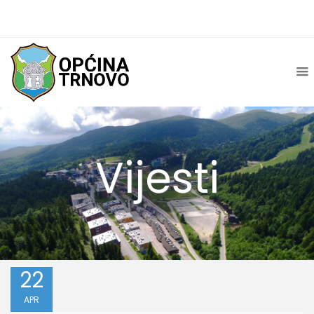
Vijesti
22
APR