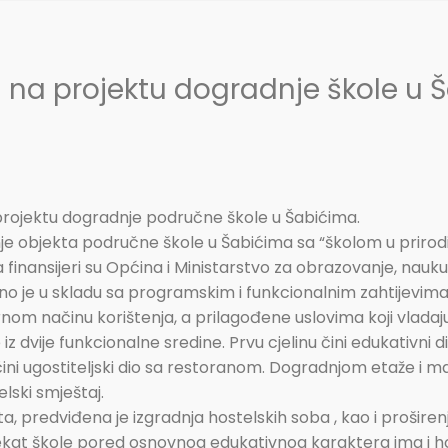
 na projektu dogradnje škole u 
projektu dogradnje područne škole u Šabićima.
 objekta područne škole u Šabićima sa “školom u prirodi”,
finansijeri su Općina i Ministarstvo za obrazovanje, nauk
ano je u skladu sa programskim i funkcionalnim zahtijevima
m načinu korištenja, a prilagođene uslovima koji vladaju 
 iz dvije funkcionalne sredine. Prvu cjelinu čini edukativni 
 čini ugostiteljski dio sa restoranom. Dogradnjom etaže i
lski smještaj.
predviđena je izgradnja hostelskih soba , kao i proširenje
ekat škole pored osnovnog edukativnog karaktera ima i hoste