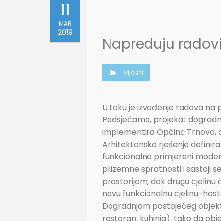
11
MAR
2019
Napreduju radovi
Vijesti
U toku je izvođenje radova na 
Podsjećamo, projekat dogradnje
implementira Općina Trnovo, a 
Arhitektonsko rješenje definir
funkcionalno primjereni moderno
prizemne spratnosti i sastoji se
prostorijom, dok drugu cjelinu
novu funkcionalnu cjelinu-hoste
Dogradnjom postojećeg objekta, 
restoran, kuhinja), tako da obj