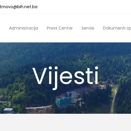
a.trnovo@bih.net.ba
a
Administracija
Press Centar
Servisi
Dokumenti o
Vijesti