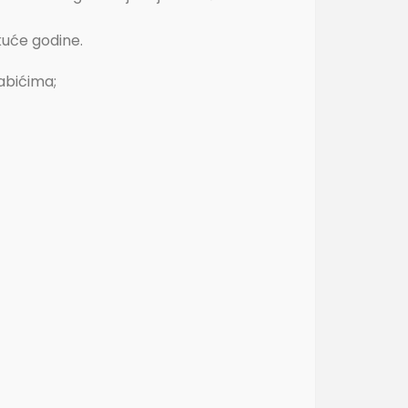
kuće godine.
Šabićima;