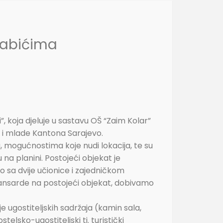
Šabićima
 koja djeluje u sastavu OŠ “Zaim Kolar”
u i mlade Kantona Sarajevo.
, mogućnostima koje nudi lokacija, te su
na planini. Postojeći objekat je
dio sa dvije učionice i zajedničkom
 mansarde na postojeći objekat, dobivamo
 ugostiteljskih sadržaja (kamin sala,
lsko-ugostiteljski tj. turistički