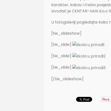
karakter, kakav i treba posjedo
Izvođač je CENTAR-HAN d.o.o S
U fotogaleriji pogledajte kako 
[tie_slideshow]
[tie_slide]
[tie_slide]
[tie_slide]
[/tie_slideshow]