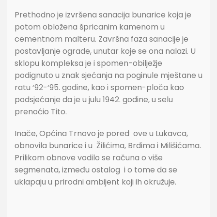
Prethodno je izvršena sanacija bunarice koja je
potom obložena špricanim kamenom u
cementnom malteru. Završna faza sanacije je
postavljanje ograde, unutar koje se ona nalazi. U
sklopu kompleksa je i spomen-obilježje
podignuto u znak sjećanja na poginule mještane u
ratu ‘92-‘95. godine, kao i spomen-ploča kao
podsjećanje da je u julu 1942. godine, u selu
prenoćio Tito.
Inače, Općina Trnovo je pored ove u Lukavca,
obnovila bunarice i u Žilićima, Brdima i Milišićama.
Prilikom obnove vodilo se računa o više
segmenata, između ostalog i o tome da se
uklapaju u prirodni ambijent koji ih okružuje.