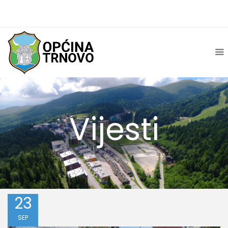
Vijesti
23
SEP