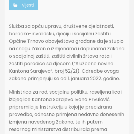
Vijesti
Služba za opću upravu, društvene djelatnosti,
boračko-invalidsku, dječiju i socijalnu zaštitu
Općine Trnovo obavještava građane da je stupio
na snagu Zakon o izmjenama i dopunama Zakona
o socijalnoj zaštiti, zaštiti civilnih žrtava rata i
zaštiti porodice sa djecom (”Službene novine
Kantona Sarajevo”, broj 52/21). Odredbe ovoga
Zakona primjenjuju se od 1. januara 2022. godine.
Ministrica za rad, socijalnu politiku, raseljena lica i
izbjeglice Kantona Sarajevo Ivana Prvulović
pripremila je Instrukciju u kojoj je precizirana
provedba, odnosno primjena nedavno donesenih
izmjena navedenog Zakona, te ih putem
resornog ministarstva distribuirala prema