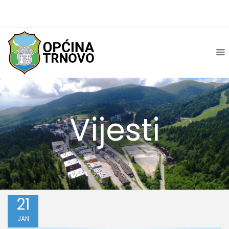
Vijesti
21
JAN