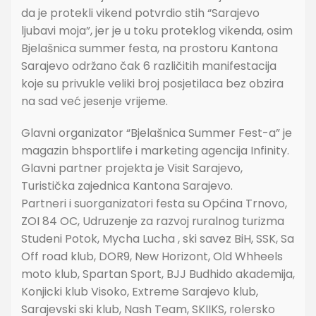
da je protekli vikend potvrdio stih “Sarajevo
ljubavi moja”, jer je u toku proteklog vikenda, osim
Bjelašnica summer festa, na prostoru Kantona
Sarajevo održano čak 6 različitih manifestacija
koje su privukle veliki broj posjetilaca bez obzira
na sad već jesenje vrijeme.
Glavni organizator “Bjelašnica Summer Fest-a” je
magazin bhsportlife i marketing agencija Infinity.
Glavni partner projekta je Visit Sarajevo,
Turistička zajednica Kantona Sarajevo.
Partneri i suorganizatori festa su Općina Trnovo,
ZOI 84 OC, Udruzenje za razvoj ruralnog turizma
Studeni Potok, Mycha Lucha , ski savez BiH, SSK, Sa
Off road klub, DOR9, New Horizont, Old Whheels
moto klub, Spartan Sport, BJJ Budhido akademija,
Konjicki klub Visoko, Extreme Sarajevo klub,
Sarajevski ski klub, Nash Team, SKIIKS, rolersko