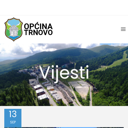
Vijesti
13
SEP