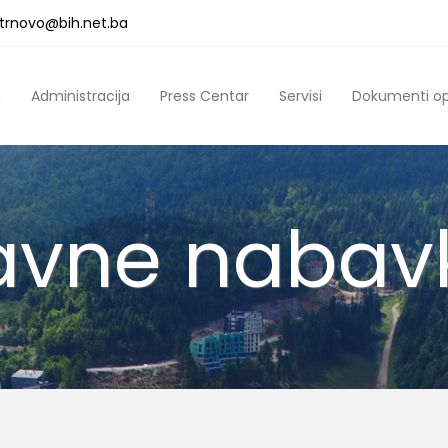
a.trnovo@bih.net.ba
a
Administracija
Press Centar
Servisi
Dokumenti o
avne nabav