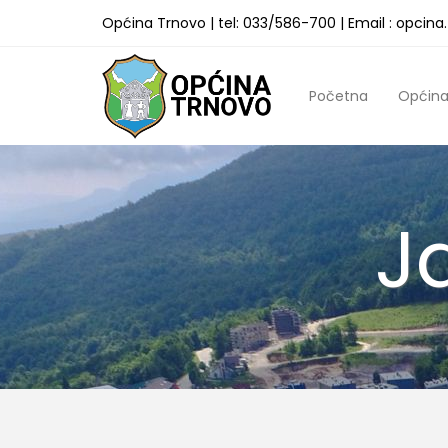
Općina Trnovo | tel: 033/586-700 | Email : opcin
Početna
Općin
J