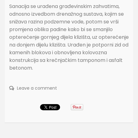
Sanacija se urađena građevinskim zahvatima,
odnosno izvedbom drenažnog sustava, kojim se
snižava razina podzemne vode, potom se vrši
promjena oblika padine kako bi se smanjilo
opterećenje gornjeg dijela klizišta, uz opterećenje
na donjem dijelu klizišta. Urađen je potporni zid od
kamenih blokova i obnovljena kolovozna
konstrukcija sa krečnjačkim tamponom i asfalt
betonom.
Leave a comment