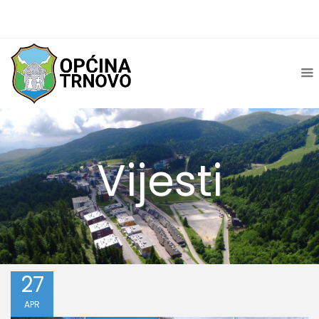
Vijesti
27
APR