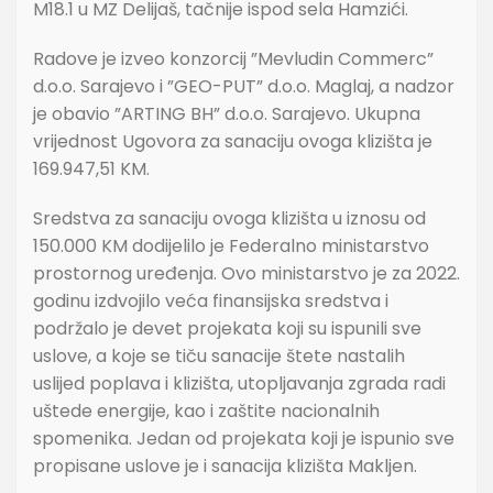
M18.1 u MZ Delijaš, tačnije ispod sela Hamzići.
Radove je izveo konzorcij ”Mevludin Commerc”
d.o.o. Sarajevo i ”GEO-PUT” d.o.o. Maglaj, a nadzor
je obavio ”ARTING BH” d.o.o. Sarajevo. Ukupna
vrijednost Ugovora za sanaciju ovoga klizišta je
169.947,51 KM.
Sredstva za sanaciju ovoga klizišta u iznosu od
150.000 KM dodijelilo je Federalno ministarstvo
prostornog uređenja. Ovo ministarstvo je za 2022.
godinu izdvojilo veća finansijska sredstva i
podržalo je devet projekata koji su ispunili sve
uslove, a koje se tiču sanacije štete nastalih
uslijed poplava i klizišta, utopljavanja zgrada radi
uštede energije, kao i zaštite nacionalnih
spomenika. Jedan od projekata koji je ispunio sve
propisane uslove je i sanacija klizišta Makljen.