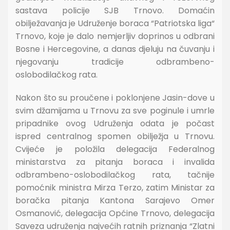
sastava policije SJB Trnovo. Domaćin
obilježavanja je Udruženje boraca “Patriotska liga“
Trnovo, koje je dalo nemjerljiv doprinos u odbrani
Bosne i Hercegovine, a danas djeluju na čuvanju i
njegovanju tradicije odbrambeno-
oslobodilačkog rata.
Nakon što su proučene i poklonjene Jasin-dove u
svim džamijama u Trnovu za sve poginule i umrle
pripadnike ovog Udruženja odata je počast
ispred centralnog spomen obilježja u Trnovu.
Cvijeće je položila delegacija Federalnog
ministarstva za pitanja boraca i invalida
odbrambeno-oslobodilačkog rata, tačnije
pomoćnik ministra Mirza Terzo, zatim Ministar za
boračka pitanja Kantona Sarajevo Omer
Osmanović, delegacija Općine Trnovo, delegacija
Saveza udruženja najvećih ratnih priznanja “Zlatni