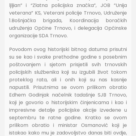
ljljian” i “Zlatna policijska značka”, JOB ”Unija
veterana” KS, Veterani policije Trnovo, Udruženje
1.Bošnjačka brigada, Koordinacija boračkih
udruženja Općine Trnovo, i delegacija Općinske
organizacije SDA Trnovo.
Povodom ovog historijski bitnog datuma prisutni
su se kao i svake prethodne godine s posebnim
poštovanjem i sjetom prisjetili svih trnovskih
policijskih službenika koji su izgubili život tokom
proteklog rata, ali i onih koji su nas kasnije
napustili. Prisutnima se ovom prilikom obratio
Edhem Godinjak načelnik tadašnje SJB Trnovo,
koji je govorio o historijskim činjenicama i kao i
impresivne detalje policijske akcije izvedene u
septembru te ratne godine. Kratko se ovom
prilikom obratio i ministar Osmanović koji je
istakao kako mu je zadovoljstvo danas biti ovdje,