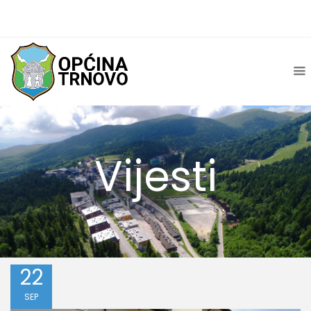
Vijesti
22
SEP