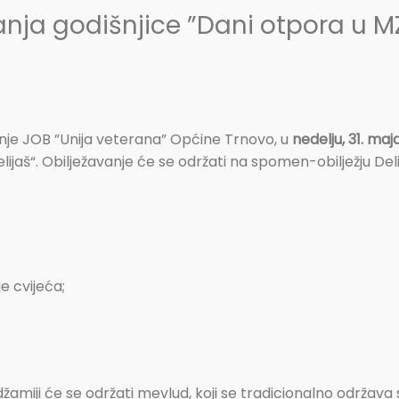
nja godišnjice ”Dani otpora u MZ
e JOB ”Unija veterana” Općine Trnovo, u
nedelju, 31. maj
lijaš“. Obilježavanje će se održati na spomen-obilježju D
e cvijeća;
džamiji će se održati mevlud, koji se tradicionalno održava