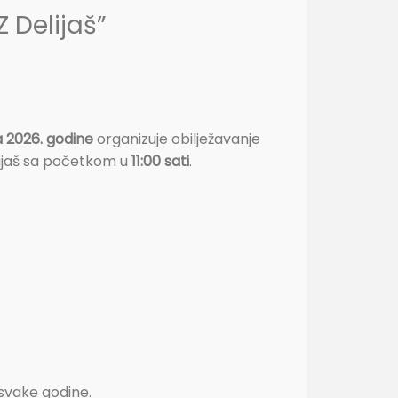
 Delijaš”
a 2026. godine
organizuje obilježavanje
elijaš sa početkom u
11:00 sati
.
 svake godine.