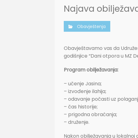
Najava obilježava
Obavještenja
Obavještavamo vas da Udruženj
godišnjice “Dani otpora u MZ De
Program obilježavanja:
– učenje Jasina;
– izvođenje ilahija;
– odavanje počasti uz polaganj
– čas historije;
– prigodna obraćanja;
– druženje.
Nakon obilježavanja u lokalnoj 