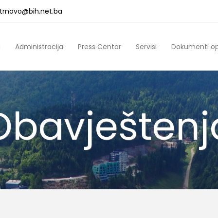
a.trnovo@bih.net.ba
a
Administracija
Press Centar
Servisi
Dokumenti o
Obavještenj