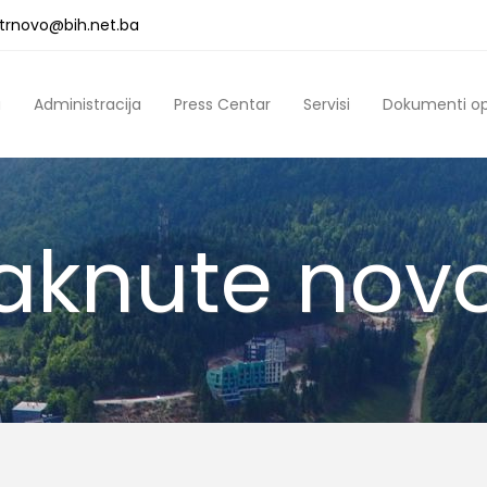
a.trnovo@bih.net.ba
a
Administracija
Press Centar
Servisi
Dokumenti o
taknute novo