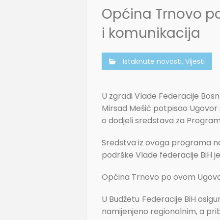
Općina Trnovo p
i komunikacija
Istaknute novosti
,
Vijesti
U zgradi Vlade Federacije Bosn
Mirsad Mešić potpisao Ugovor 
o dodjeli sredstava za Program 
Sredstva iz ovoga programa nami
podrške Vlade federacije BiH je
Općina Trnovo po ovom Ugovoru do
U Budžetu Federacije BiH osig
namijenjeno regionalnim, a pri