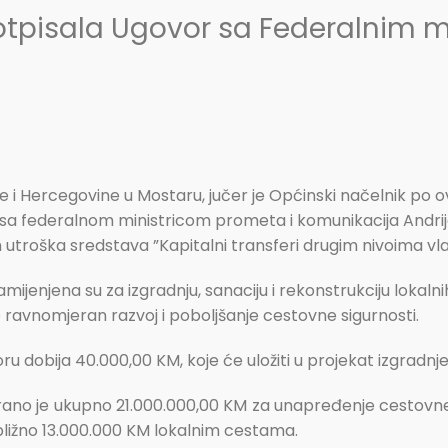
otpisala Ugovor sa Federalnim 
e i Hercegovine u Mostaru, jučer je Općinski načelnik po 
sa federalnom ministricom prometa i komunikacija Andri
utroška sredstava ”Kapitalni transferi drugim nivoima vla
jenjena su za izgradnju, sanaciju i rekonstrukciju lokalnih
 ravnomjeran razvoj i poboljšanje cestovne sigurnosti.
bija 40.000,00 KM, koje će uložiti u projekat izgradnje i a
urano je ukupno 21.000.000,00 KM za unapređenje cestovne
bližno 13.000.000 KM lokalnim cestama.