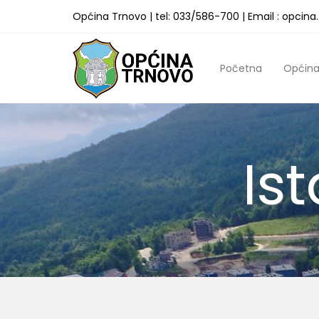
Općina Trnovo | tel: 033/586-700 | Email : opcin
Početna
Općin
Is