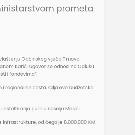
ministarstvom prometa
ovlaštenju Općinskog vijeća Trnovo
janom Katić. Ugovor se odnosi na Odluku
sti i fondovima”.
 i regionalnih cesta. Cilja ove budžetske
sfaltiranja puta u naselju Milišići.
 infrastrukture, od čega je 8.000.000 KM