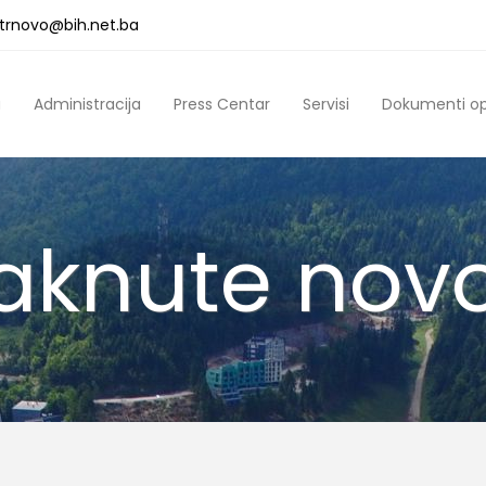
a.trnovo@bih.net.ba
a
Administracija
Press Centar
Servisi
Dokumenti o
taknute novo