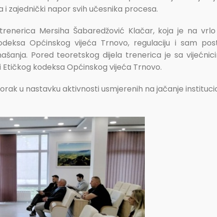
 i zajednički napor svih učesnika procesa.
trenerica Mersiha Šabaredžović Klačar, koja je na vrlo
kodeksa Općinskog vijeća Trnovo, regulaciju i sam post
šanja. Pored teoretskog dijela trenerica je sa vijećnici
i Etičkog kodeksa Općinskog vijeća Trnovo.
rak u nastavku aktivnosti usmjerenih na jačanje institucio