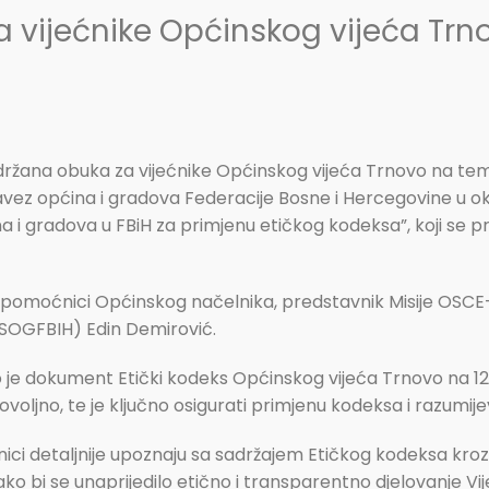
 vijećnike Općinskog vijeća Trn
 održana obuka za vijećnike Općinskog vijeća Trnovo na t
avez općina i gradova Federacije Bosne i Hercegovine u ok
na i gradova u FBiH za primjenu etičkog kodeksa”, koji se 
ci, pomoćnici Općinskog načelnika, predstavnik Misije OSCE
(SOGFBIH) Edin Demirović.
 je dokument Etički kodeks Općinskog vijeća Trnovo na 12. s
voljno, te je ključno osigurati primjenu kodeksa i razumij
ećnici detaljnije upoznaju sa sadržajem Etičkog kodeksa kroz
 kako bi se unaprijedilo etično i transparentno djelovanje V