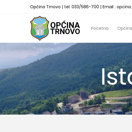
Općina Trnovo | tel: 033/586-700 | Email : opcin
Početna
Općin
Is