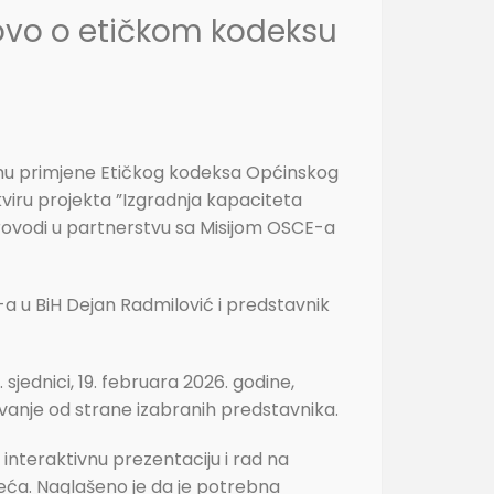
ovo o etičkom kodeksu
emu primjene Etičkog kodeksa Općinskog
viru projekta ”Izgradnja kapaciteta
provodi u partnerstvu sa Misijom OSCE-a
-a u BiH Dejan Radmilović i predstavnik
jednici, 19. februara 2026. godine,
evanje od strane izabranih predstavnika.
 interaktivnu prezentaciju i rad na
ijeća. Naglašeno je da je potrebna