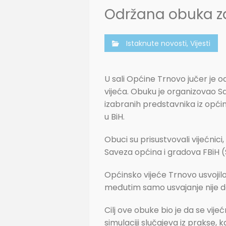
Održana obuka za
Istaknute novosti
,
Vijesti
U sali Općine Trnovo jučer je
vijeća. Obuku je organizovao S
izabranih predstavnika iz opći
u BiH.
Obuci su prisustvovali vijećni
Saveza općina i gradova FBiH 
Općinsko vijeće Trnovo usvojilo
međutim samo usvajanje nije do
Cilj ove obuke bio je da se vij
simulaciji slučajeva iz prakse,