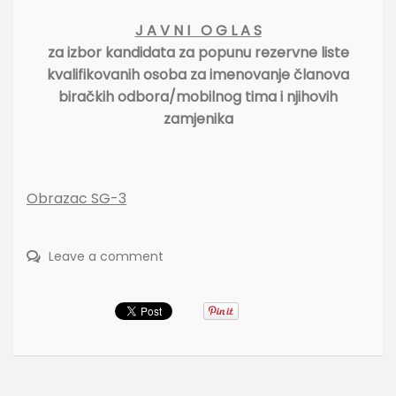
J A V N I O G L A S
za izbor kandidata za popunu rezervne liste
kvalifikovanih osoba za imenovanje članova
biračkih odbora/mobilnog tima i njihovih
zamjenika
Obrazac SG-3
Leave a comment