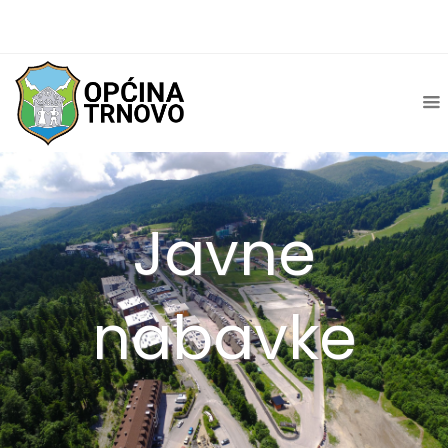
Javne
nabavke