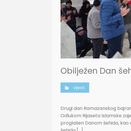
Obilježen Dan še
Vijesti
Drugi dan Ramazanskog bajrama
Odlukom Rijaseta Islamske zaje
proglašen Danom šehida, kao da
šehida […]