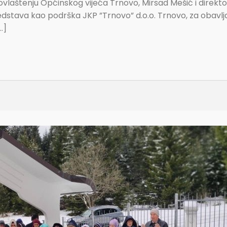
 ovlaštenju Općinskog vijeća Trnovo, Mirsad Mešić i direk
stava kao podrška JKP ”Trnovo” d.o.o. Trnovo, za obavljan
…]