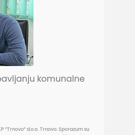
bavljanju komunalne
P ”Trnovo” d.o.o. Trnovo. Sporazum su