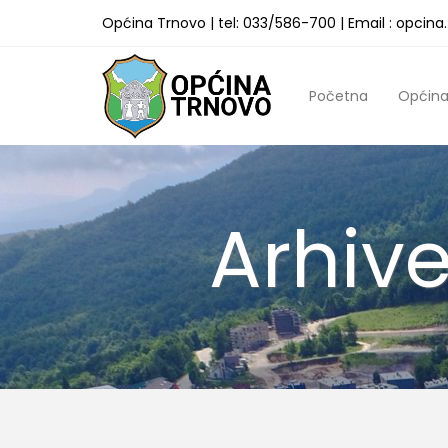
Općina Trnovo | tel: 033/586-700 | Email : opcin
Početna
Općin
Arhive