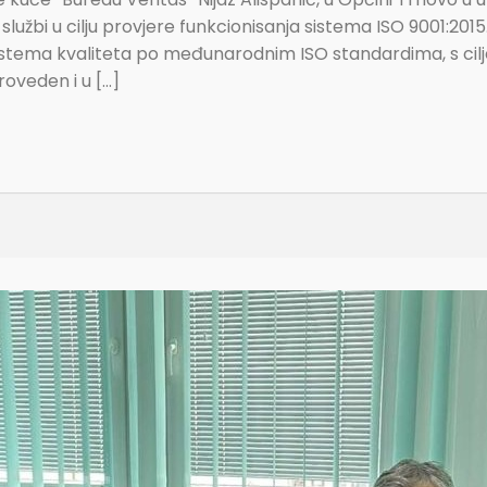
h službi u cilju provjere funkcionisanja sistema ISO 9001:201
istema kvaliteta po međunarodnim ISO standardima, s cilj
roveden i u […]