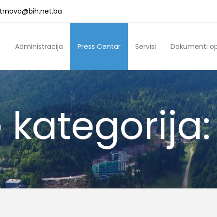
a.trnovo@bih.net.ba
a
Administracija
Press Centar
Servisi
Dokumenti o
 kategorija: 