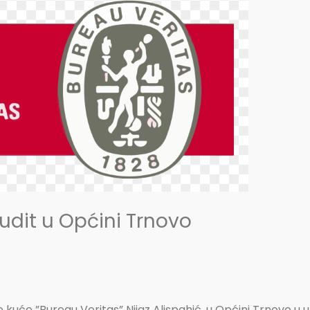
audit u Općini Trnovo
e kuće ”Bureau Veritas” Nijaz Alispahić, u Općini Trnovo u ut