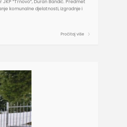
tor JKP ”Trnovo”, Duran Bandić. Predmet
je komunalne djelatnosti, izgradnje i
Pročitaj više