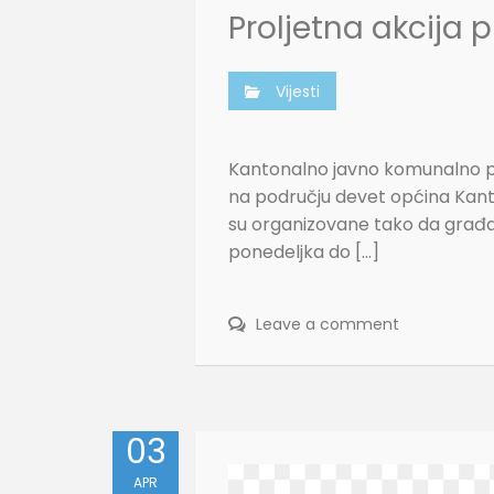
Proljetna akcija 
Vijesti
Kantonalno javno komunalno pr
na području devet općina Kanton
su organizovane tako da građa
ponedeljka do […]
Leave a comment
03
APR