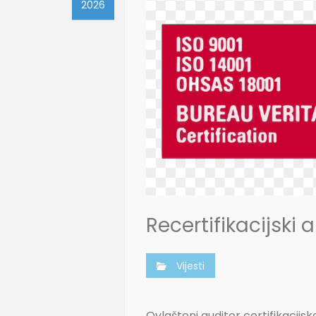
2026
Recertifikacijski 
Vijesti
Ovlašteni auditor certifikacijsk