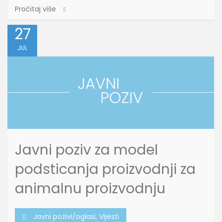
Pročitaj više
27
JUL
Javni poziv za model
podsticanja proizvodnji za
animalnu proizvodnju
Javni pozivi/oglasi
,
Vijesti