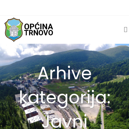
Arhive
kategorija:
Javni