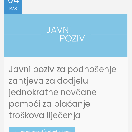
04
MAR
Javni poziv za podnošenje
zahtjeva za dodjelu
jednokratne novčane
pomoći za plaćanje
troškova liječenja
Javni pozivi/oglasi
,
Vijesti