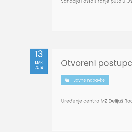
Sanacija i asfaltiranje puta u O
13
Otvoreni postup
MAR
2019
Javne nabavke
Uređenje centra MZ Delijaš Ra