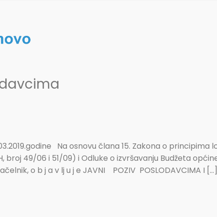
lodavcima
.03.2019.godine Na osnovu člana 15. Zakona o principima 
, broj 49/06 i 51/09) i Odluke o izvršavanju Budžeta općin
 načelnik, o b j a v lj u j e JAVNI POZIV POSLODAVCIMA I […