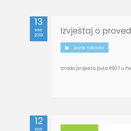
13
Izvještaj o prov
MAR
2019
Javne nabavke
Izrada projekta puta R907 u P
12
MAR