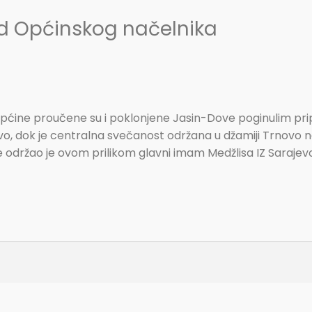
d Općinskog načelnika
pćine proučene su i poklonjene Jasin-Dove poginulim pri
vo, dok je centralna svečanost održana u džamiji Trnovo 
održao je ovom prilikom glavni imam Medžlisa IZ Sarajevo d