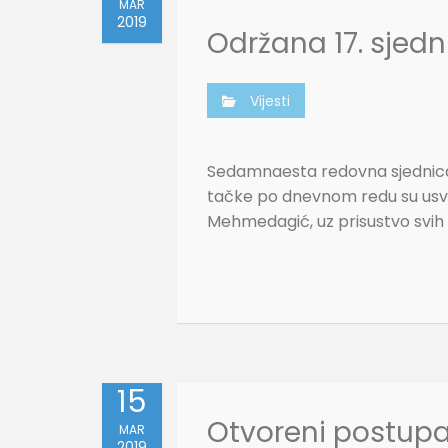
MAR
2019
Održana 17. sjed
Vijesti
Sedamnaesta redovna sjednica O
tačke po dnevnom redu su usvoj
Mehmedagić, uz prisustvo svih 1
15
Otvoreni postup
MAR
2019