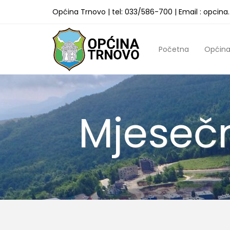
Općina Trnovo | tel: 033/586-700 | Email : opcin
Početna
Općin
Mjesečn