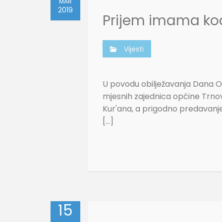
MAR
2019
Prijem imama ko
Vijesti
U povodu obilježavanja Dana O
mjesnih zajednica općine Trno
Kur'ana, a prigodno predavanje 
[…]
15