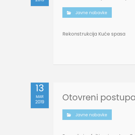
Javne nabavke
Rekonstrukcija Kuće spasa
13
Otovreni postup
MAR
2019
Javne nabavke