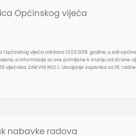
nica Općinskog vijeća
pćinskog vijeća održana 13.03.2019. godine, u sali općine
ene, a informacije su sve primljene k znanju od strane v
5 vijećnika. DNEVNI RED 1. Usvajanje zapisnika sa 16. radn
ak nabavke radova