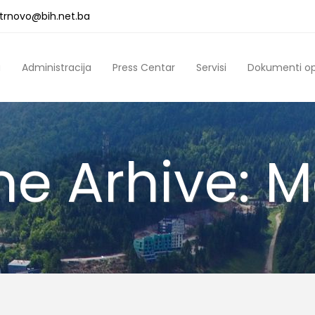
a.trnovo@bih.net.ba
a
Administracija
Press Centar
Servisi
Dokumenti o
e Arhive: M