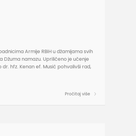
padnicima Armije RBiH u džamijama svih
na Džuma namazu. Upriličeno je učenje
r. hfz. Kenan ef. Musić pohvalivši rad,
Pročitaj više