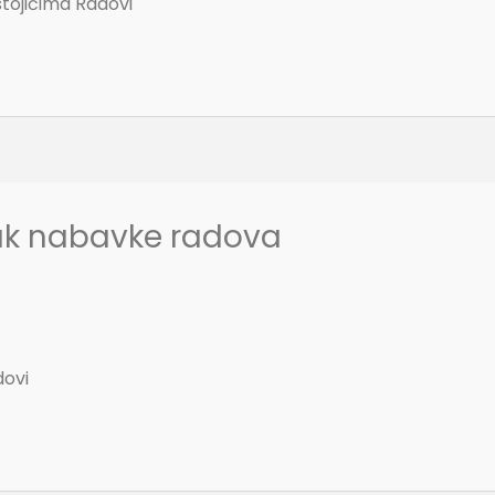
stojićima Radovi
ak nabavke radova
dovi