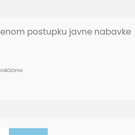
edenom postupku javne nabavke
endičićima