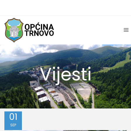
Vijesti
01
SEP