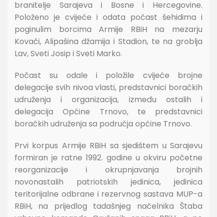
branitelje Sarajeva i Bosne i Hercegovine.
Položeno je cvijeće i odata počast šehidima i
poginulim borcima Armije RBiH na mezarju
Kovači, Alipašina džamija i Stadion, te na groblja
Lav, Sveti Josip i Sveti Marko.
Počast su odale i položile cvijeće brojne
delegacije svih nivoa vlasti, predstavnici boračkih
udruženja i organizacija, između ostalih i
delegacija Općine Trnovo, te predstavnici
boračkih udruženja sa područja općine Trnovo.
Prvi korpus Armije RBiH sa sjedištem u Sarajevu
formiran je ratne 1992. godine u okviru početne
reorganizacije i okrupnjavanja brojnih
novonastalih patriotskih jedinica, jedinica
teritorijalne odbrane i rezervnog sastava MUP-a
RBiH, na prijedlog tadašnjeg načelnika Štaba