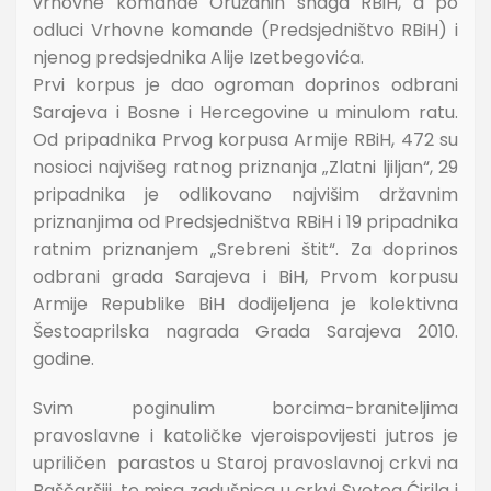
vrhovne komande Oružanih snaga RBiH, a po
odluci Vrhovne komande (Predsjedništvo RBiH) i
njenog predsjednika Alije Izetbegovića.
Prvi korpus je dao ogroman doprinos odbrani
Sarajeva i Bosne i Hercegovine u minulom ratu.
Od pripadnika Prvog korpusa Armije RBiH, 472 su
nosioci najvišeg ratnog priznanja „Zlatni ljiljan“, 29
pripadnika je odlikovano najvišim državnim
priznanjima od Predsjedništva RBiH i 19 pripadnika
ratnim priznanjem „Srebreni štit“. Za doprinos
odbrani grada Sarajeva i BiH, Prvom korpusu
Armije Republike BiH dodijeljena je kolektivna
Šestoaprilska nagrada Grada Sarajeva 2010.
godine.
Svim poginulim borcima-braniteljima
pravoslavne i katoličke vjeroispovijesti jutros je
upriličen parastos u Staroj pravoslavnoj crkvi na
Baščaršiji, te misa zadušnica u crkvi Svetog Ćirila i